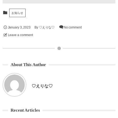
お知らせ
January
3
,
2023
By
♡えりな♡
No comment
Leave a comment
About This Author
♡えりな♡
Recent Articles